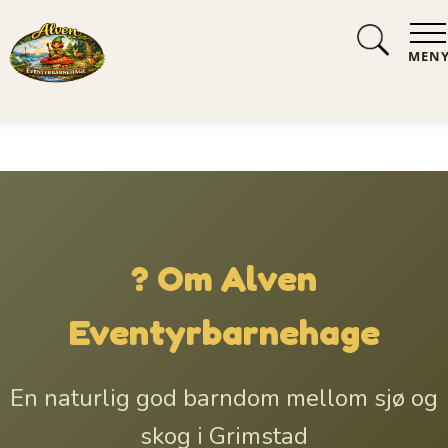
MEN
? Om Alven
Eventyrbarnehage
En naturlig god barndom mellom sjø og
skog i Grimstad