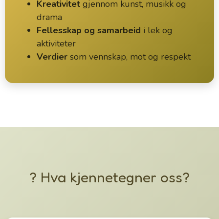
Kreativitet
gjennom kunst, musikk og
drama
Fellesskap og samarbeid
i lek og
aktiviteter
Verdier
som vennskap, mot og respekt
? Hva kjennetegner oss?